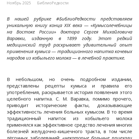
Ноябрь 2025
БиблиоРедкости
В нашей рубрике #БиблиоРедкости представляем
уникальную книгу конца XIX века — «Кумысолечебницы
на Востоке России» доктора Сергея Михайловича
Варавки, изданную в 1899 году. Этот редкий
медицинский труд раскрывает удивительный опыт
применения кумыса — традиционного напитка кочевых
народов из кобыльего молока — в лечебной практике.
В небольшом, но очень подробном издании,
представлены рецепты кумыса и правила его
употребления, раскрывается история появления этого
целебного напитка. С. М. Варавка, помимо прочего,
приводит исторические факты, доказывающие
эффективность лечения больных кумысом. В то время
традиционный напиток из кобыльего молока
применялся как эффективное средство лечения многих
болезней желудочно-кишечного тракта, в том числе
лёгочных заболеваний:
«некоторые больные приехали