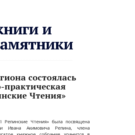
книги и
памятники
егиона состоялась
о-практическая
инские Чтения»
VI Репинские Чтения» была посвящена
ни Ивана Акимовича Репина, члена
огатое книжное собрание хранится в