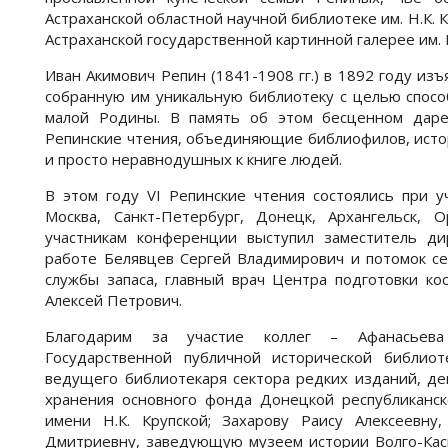
Астраханской областной научной библиотеке им. Н.К. К
Астраханской государственной картинной галерее им. 
Иван Акимович Репин (1841-1908 гг.) в 1892 году из
собранную им уникальную библиотеку с целью спос
малой Родины. В память об этом бесценном даре
Репинские чтения, объединяющие библиофилов, истор
и просто неравнодушных к книге людей.
В этом году VI Репинские чтения состоялись при у
Москва, Санкт-Петербург, Донецк, Архангельск, 
участникам конференции выступил заместитель д
работе Белявцев Сергей Владимирович и потомок с
службы запаса, главный врач Центра подготовки ко
Алексей Петрович.
Благодарим за участие коллег – Афанасьева
Государственной публичной исторической библиот
ведущего библиотекаря сектора редких изданий, де
хранения основного фонда Донецкой республиканск
имени Н.К. Крупской; Захарову Раису Алексеевн
Дмитриевну, заведующую музеем истории Волго-Кас