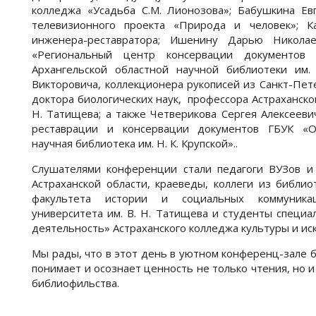
колледжа «Усадьба С.М. Лионозова»; Бабушкина Евг
телевизионного проекта «Природа и человек»; К
инженера-реставратора; Ишенину Дарью Николае
«Региональный центр консервации документов 
Архангельской областной научной библиотеки им.
Викторовича, коллекционера рукописей из Санкт-Пете
доктора биологических наук, профессора Астраханског
Н. Татищева; а также Четверикова Сергея Алексееви
реставрации и консервации документов ГБУК «Ор
научная библиотека им. Н. К. Крупской»..
Слушателями конференции стали педагоги ВУЗов и
Астраханской области, краеведы, коллеги из библи
факультета истории и социальных коммуникаци
университета им. В. Н. Татищева и студенты специ
деятельность» Астраханского колледжа культуры и иск
Мы рады, что в этот день в уютном конференц-зале би
понимает и осознает ценность не только чтения, но 
библиофильства.