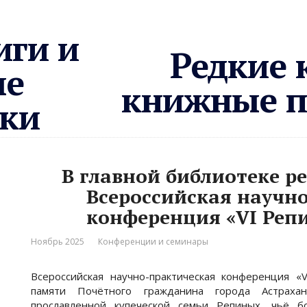
Редкие 
книжные 
В главной библиотеке р
Всероссийская научн
конференция «VI Реп
Ноябрь 2025
Конференции и семинары
Всероссийская научно-практическая конференция «
памяти Почётного гражданина города Астраха
прославленной купеческой семьи Репиных, чьё б