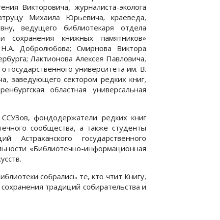
ения Викторовича, журналиста-эколога
атруцу Михаила Юрьевича, краеведа,
вну, ведущего библиотекаря отдела
и сохранения книжных памятников»
 Н.А. Добролюбова; Смирнова Виктора
рбурга; Лактионова Алексея Павловича,
о государственного университета им. В.
ча, заведующего сектором редких книг,
енбургская областная универсальная
 ССУЗов, фондодержатели редких книг
отечного сообщества, а также студенты
й Астраханского государственного
альности «Библиотечно-информационная
усств.
блиотеки собрались те, кто чтит Книгу,
и сохранения традиций собирательства и