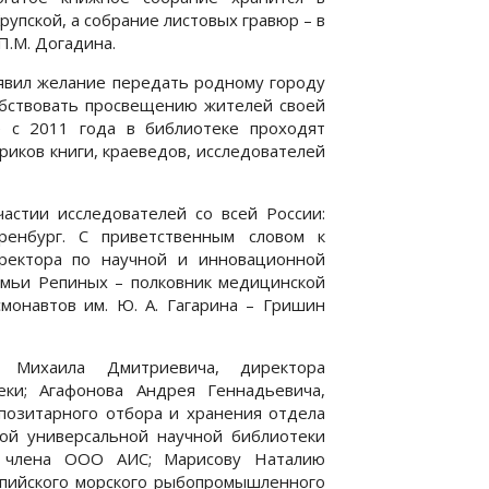
рупской, а собрание листовых гравюр – в
П.М. Догадина.
ъявил желание передать родному городу
обствовать просвещению жителей своей
 с 2011 года в библиотеке проходят
иков книги, краеведов, исследователей
частии исследователей со всей России:
Оренбург. С приветственным словом к
иректора по научной и инновационной
емьи Репиных – полковник медицинской
смонавтов им. Ю. А. Гагарина – Гришин
 Михаила Дмитриевича, директора
еки; Агафонова Андрея Геннадьевича,
позитарного отбора и хранения отдела
ой универсальной научной библиотеки
у, члена ООО АИС; Марисову Наталию
пийского морского рыбопромышленного